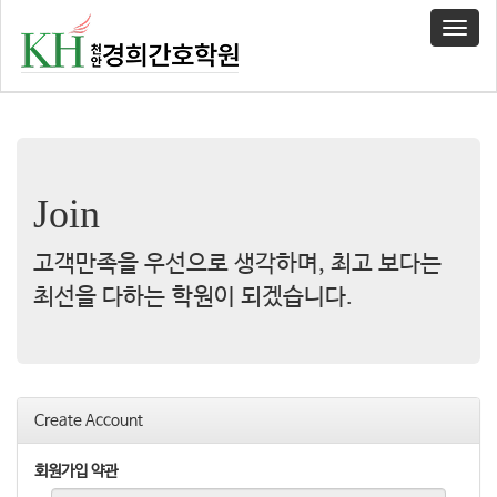
T
o
g
g
l
e
n
a
Join
v
i
g
고객만족을 우선으로 생각하며, 최고 보다는
a
최선을 다하는 학원이 되겠습니다.
t
i
o
n
Create Account
회원가입 약관