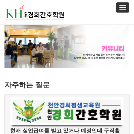
T
o
g
g
l
e
n
a
v
i
g
a
t
자주하는 질문
i
o
n
현재 실업급여를 받고 있거나 예정인데 구직활